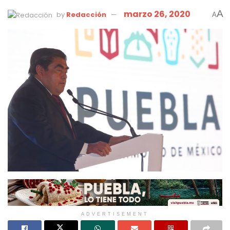
marzo 26, 2020
A
by
Redacción
A
ADVERTISEMENT