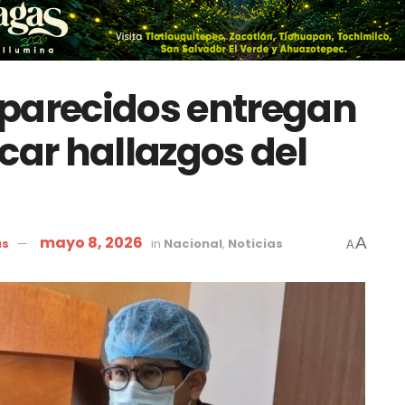
aparecidos entregan
car hallazgos del
mayo 8, 2026
A
as
in
Nacional
,
Noticias
A