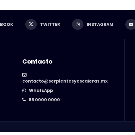
EBOOK
TWITTER
INSTAGRAM
Contacto
contacto@serpientesyescaleras.mx
WhatsApp
55 0000 0000
© 2025 Serpientes y Escaleras. Powered by
99 Degrees
.