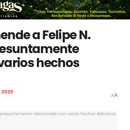
ende a Felipe N.
 presuntamente
varios hechos
 2020
A
A