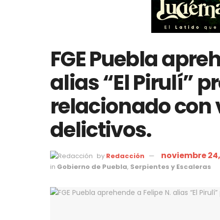
FGE Puebla apreh
alias “El Pirulí”
relacionado con 
delictivos.
noviembre 24,
by
Redacción
in
Gobierno de Puebla
,
Serpientes y Escaleras