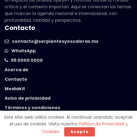
crítica y el contexto importan. Aquí se conectan los temas
que marcan la agenda nacional e internacional, con
profundidad, claridad y perspectiva.
Contacto
contacto@serpientesyescaleras.mx
WhatsApp
55 0000 0000
Acerca de
Contacto
Mediakit
Aviso de privacidad
Términos y condiciones
Este sitio web utiliza cookies. Al continuar usándolo, aceptas
el uso de cookies. Visita nuestra
Política de Privacidad y
© 2025 Serpientes y Escaleras. Powered by
99 Degrees
.
Cookies
.
Acepto