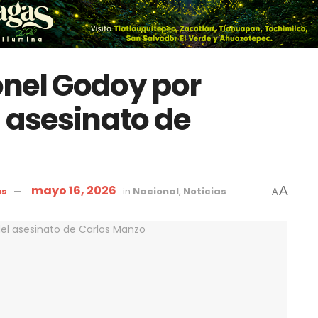
eonel Godoy por
l asesinato de
mayo 16, 2026
A
as
in
Nacional
,
Noticias
A