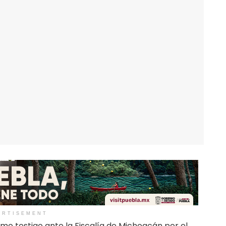
ERTISEMENT
o testigo ante la Fiscalía de Michoacán por el