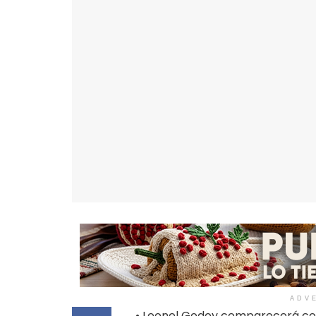
ADV
• Leonel Godoy comparecerá com