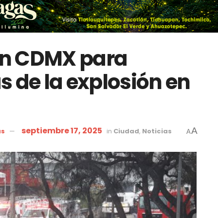
en CDMX para
s de la explosión en
septiembre 17, 2025
A
as
in
Ciudad
,
Noticias
A