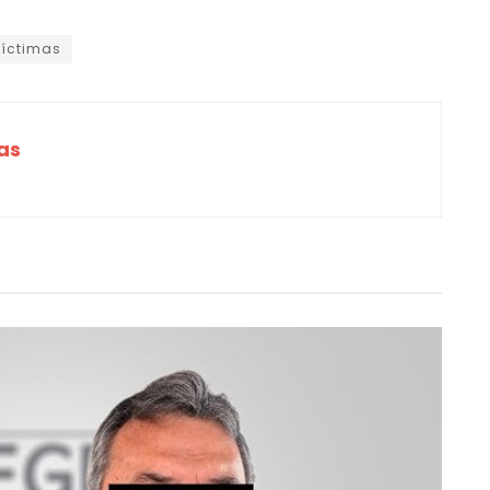
víctimas
as