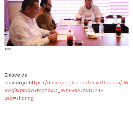
***
Enlace de
descarga.
https://drive.google.com/drive/folders/1W
Rvlg9SpINdYGmchbSC_WnPvaACWLCn4?
usp=sharing