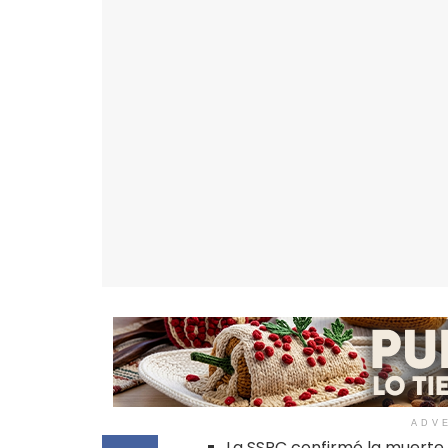
ADV
La SSPC confirmó la muerte