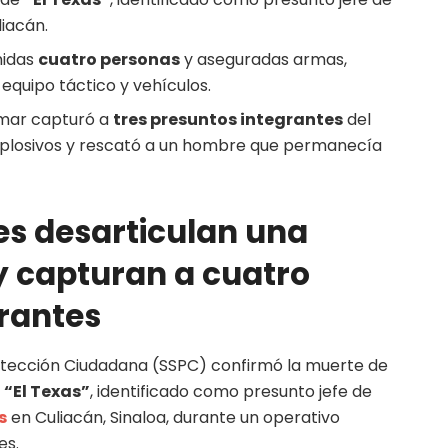
liacán.
nidas
cuatro personas
y aseguradas armas,
equipo táctico y vehículos.
emar capturó a
tres presuntos integrantes
del
explosivos y rescató a un hombre que permanecía
es desarticulan una
 y capturan a cuatro
rantes
otección Ciudadana (SSPC) confirmó la muerte de
s
“El Texas”
, identificado como presunto jefe de
s
en Culiacán, Sinaloa, durante un operativo
es.