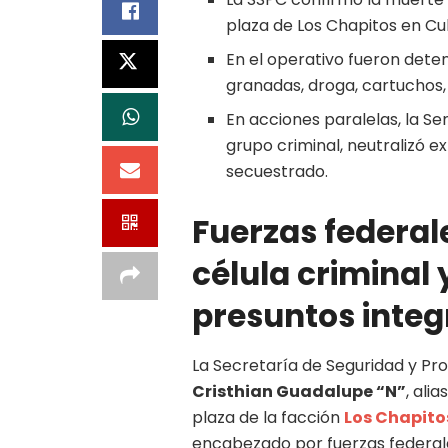
plaza de Los Chapitos en Cu
En el operativo fueron dete
granadas, droga, cartuchos, 
En acciones paralelas, la S
grupo criminal, neutralizó 
secuestrado.
Fuerzas federal
célula criminal
presuntos integ
La Secretaría de Seguridad y Pr
Cristhian Guadalupe “N”
, alia
plaza de la facción
Los Chapito
encabezado por fuerzas federal