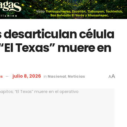
 desarticulan célula
 “El Texas” muere en
julio 8, 2026
A
as
in
Nacional
,
Noticias
A