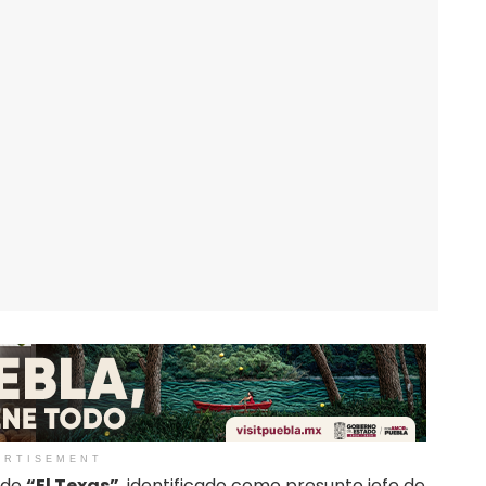
ERTISEMENT
 de
“El Texas”
, identificado como presunto jefe de