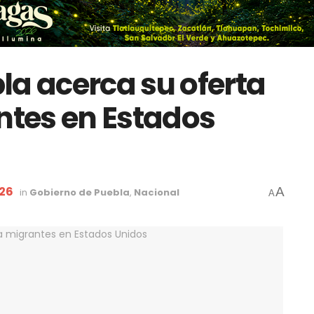
la acerca su oferta
antes en Estados
026
A
in
Gobierno de Puebla
,
Nacional
A