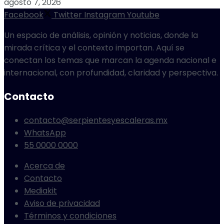
agosto 7, 2026
Facebook
Twitter
Instagram
Youtube
Un espacio de análisis, opinión y noticias, donde la
mirada crítica y el contexto importan. Aquí se
conectan los temas que marcan la agenda nacional e
internacional, con profundidad, claridad y perspectiva.
Contacto
contacto@serpientesyescaleras.mx
WhatsApp
55 0000 0000
Acerca de
Contacto
Mediakit
Aviso de privacidad
Términos y condiciones