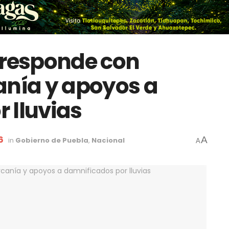
 responde con
anía y apoyos a
 lluvias
6
A
in
Gobierno de Puebla
,
Nacional
A