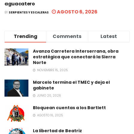
aguacatero
AGOSTO 6, 2026
BY
SERPIENTES Y ESCALERAS
Trending
Comments
Latest
Avanza Carretera Interserrana, obra
estratégica que conectará la Sierra
Norte
NOVIEMBRE 15, 2025
Marcelo termina el TMEC y deja el
gabinete
JUNIO 20, 2026
Bloquean cuentas a los Bartlett
AGOSTO 16, 2025
La libertad de Beatriz