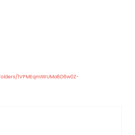
ve/folders/1VPMEqmIWUMa8D6w0Z-