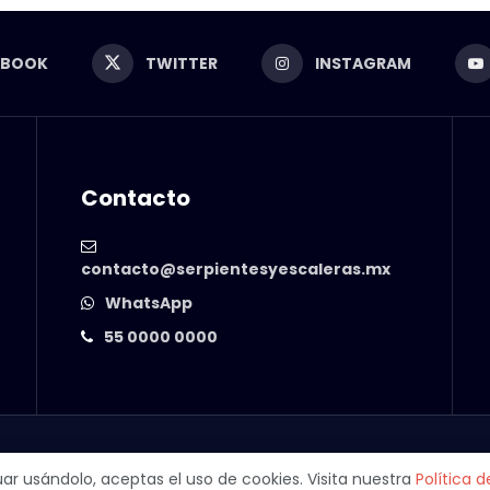
EBOOK
TWITTER
INSTAGRAM
Contacto
contacto@serpientesyescaleras.mx
WhatsApp
55 0000 0000
© 2025 Serpientes y Escaleras. Powered by
99 Degrees
.
inuar usándolo, aceptas el uso de cookies. Visita nuestra
Política 