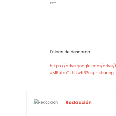
***
Enlace de descarga.
https://drive.google.com/dri
aMRafmTJh1tw5B?usp=sharing
Redacción