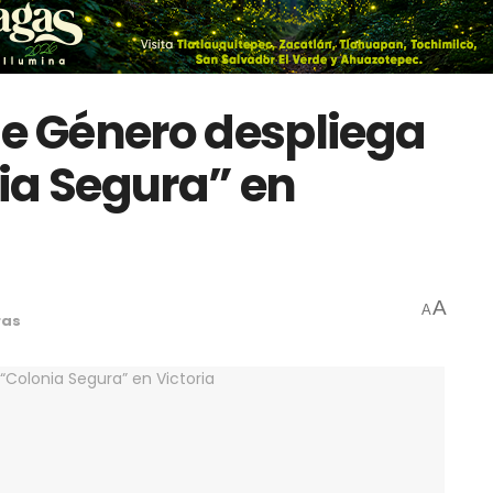
de Género despliega
ia Segura” en
A
A
ras