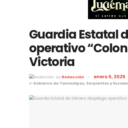
Guardia Estatal 
operativo “Colon
Victoria
enero 5, 2025
by
Redacción
in
Gobierno de Tamaulipas
,
Serpientes y Escale