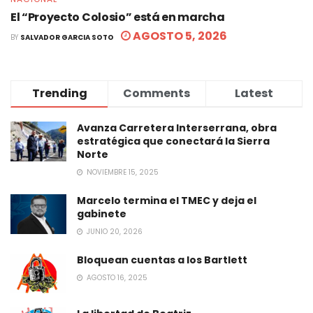
El “Proyecto Colosio” está en marcha
AGOSTO 5, 2026
BY
SALVADOR GARCIA SOTO
Trending
Comments
Latest
Avanza Carretera Interserrana, obra
estratégica que conectará la Sierra
Norte
NOVIEMBRE 15, 2025
Marcelo termina el TMEC y deja el
gabinete
JUNIO 20, 2026
Bloquean cuentas a los Bartlett
AGOSTO 16, 2025