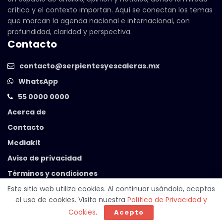
crítica y el contexto importan. Aquí se conectan los temas
que marcan la agenda nacional e internacional, con
profundidad, claridad y perspectiva.
Contacto
contacto@serpientesyescaleras.mx
WhatsApp
55 0000 0000
Acerca de
Contacto
Mediakit
Aviso de privacidad
Términos y condiciones
Este sitio web utiliza cookies. Al continuar usándolo, aceptas
el uso de cookies. Visita nuestra
Política de Privacidad y
© 2025 Serpientes y Escaleras. Powered by
99 Degrees
.
Cookies
.
Acepto