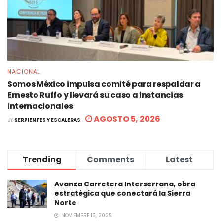
NACIONAL
Somos México impulsa comité para respaldar a
Ernesto Ruffo y llevará su caso a instancias
internacionales
AGOSTO 5, 2026
BY
SERPIENTES Y ESCALERAS
Trending
Comments
Latest
Avanza Carretera Interserrana, obra
estratégica que conectará la Sierra
Norte
NOVIEMBRE 15, 2025