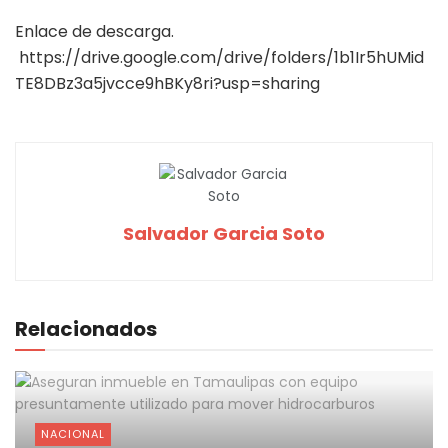
Enlace de descarga.
https://drive.google.com/drive/folders/1b1Ir5hUMid
TE8DBz3a5jvcce9hBKy8ri?usp=sharing
Salvador Garcia Soto
Relacionados
NACIONAL