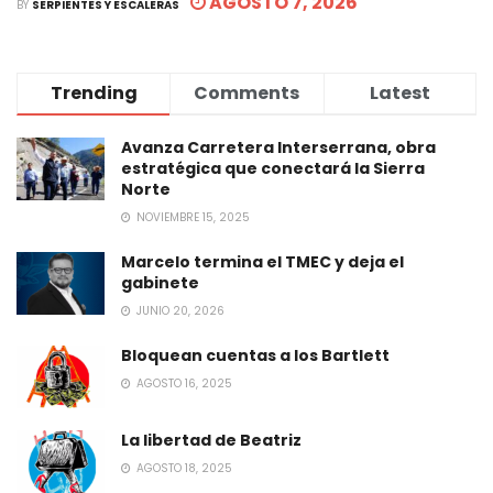
AGOSTO 7, 2026
BY
SERPIENTES Y ESCALERAS
Trending
Comments
Latest
Avanza Carretera Interserrana, obra
estratégica que conectará la Sierra
Norte
NOVIEMBRE 15, 2025
Marcelo termina el TMEC y deja el
gabinete
JUNIO 20, 2026
Bloquean cuentas a los Bartlett
AGOSTO 16, 2025
La libertad de Beatriz
AGOSTO 18, 2025