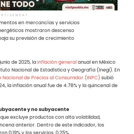
ERTISEMENT
ementos en mercancías y servicios
 energéticos mostraron descenso
baja su previsión de crecimiento
unio de 2025, la
inflación general
anual en México
tituto Nacional de Estadística y Geografía (Inegi). En
e Nacional de Precios al Consumidor (INPC)
subió
4, la inflación anual fue de 4.78% y la quincenal de
ubyacente y no subyacente
 que excluye productos con alta volatilidad,
cena anterior. Dentro de este indicador, los
n 0.19% y los servicios, 0.25%.