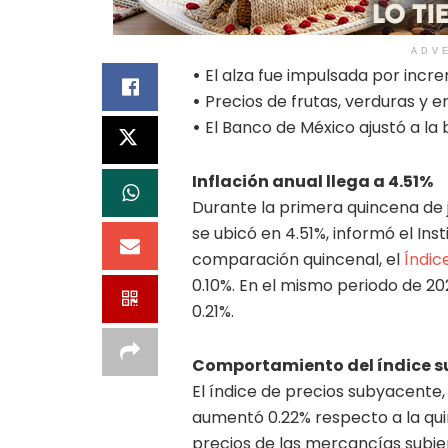
ADV
•
El alza fue impulsada por incr
•
Precios de frutas, verduras y
•
El Banco de México ajustó a la 
Inflación anual llega a 4.51%
Durante la primera quincena de j
se ubicó en 4.51%, informó el Ins
comparación quincenal, el
Índic
0.10%. En el mismo periodo de 202
0.21%.
Comportamiento del índice s
El índice de precios subyacente,
aumentó 0.22% respecto a la quin
precios de las mercancías subiero