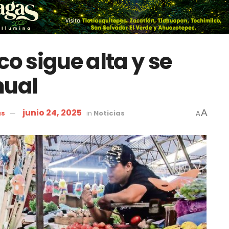
co sigue alta y se
nual
junio 24, 2025
A
as
in
Noticias
A