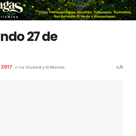
undo 27 de
 2017
A
in
La Ciudad y El Mundo
A