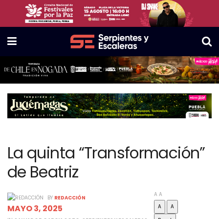
La quinta “Transformación”
de Beatriz
A
A
BY
REDACCIÓN
MAYO 3, 2025
A
A