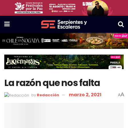
La razón que nos falta
marzo 2, 2021
A
by
Redacción
A