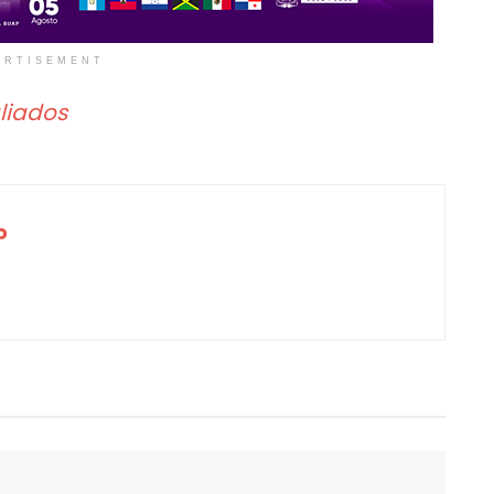
ERTISEMENT
aliados
o