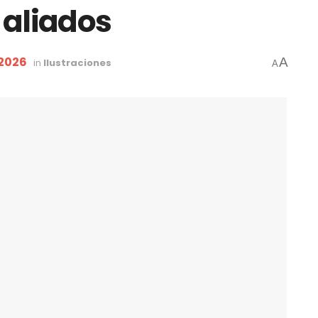
s aliados
 2026
A
in
Ilustraciones
A