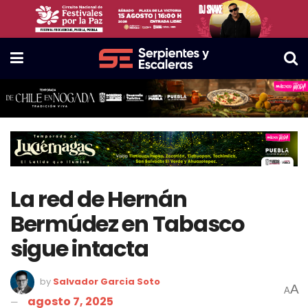
La red de Hernán
Bermúdez en Tabasco
sigue intacta
by
Salvador Garcia Soto
A
A
agosto 7, 2025