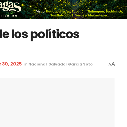
e los políticos
 30, 2025
A
in
Nacional
,
Salvador Garcia Soto
A