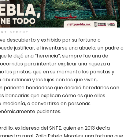
ERTISEMENT
ve descubierto y exhibido por su fortuna o
uede justificar, el inventarse una abuela, un padre o
ue le dejó una “herencia”, siempre fue una de
socorridas para intentar explicar una riqueza a
mo los priistas, que en su momento los panistas y
a abundancia y los lujos con los que viven,
 un pariente bondadoso que decidió heredarlos con
s bancarias que explican cómo es que ellos
e medianía, a convertirse en personas
conómicamente pudientes.
dillo, exlideresa del SNTE, quien en 2013 decía
aestra rural, Zoila Estela Morales, una fortuna que