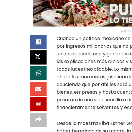
ADV
Cuando un político mexicano se 
por ingresos millonarios que no p
un antepasado rico y generoso q
las explicaciones más cínicas y 
todas luces inexplicable. Lo mis
ahora los morenistas, justifican l
aduciendo que por ahí les salió
bienes, empresas y hasta cuenta
pasaron de una vida sencilla o d
financieramente solventes y e
Desde la maestra Elba Esther Gor
haber heredado de su madre, la m