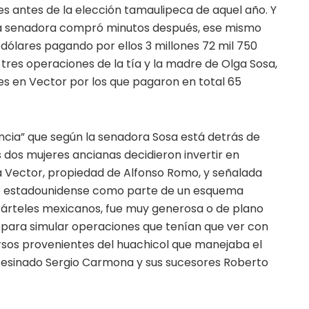
es antes de la elección tamaulipeca de aquel año. Y
e la senadora compró minutos después, ese mismo
l dólares pagando por ellos 3 millones 72 mil 750
 tres operaciones de la tía y la madre de Olga Sosa,
res en Vector por los que pagaron en total 65
encia” que según la senadora Sosa está detrás de
 dos mujeres ancianas decidieron invertir en
sa Vector, propiedad de Alfonso Romo, y señalada
o estadounidense como parte de un esquema
 cárteles mexicanos, fue muy generosa o de plano
s para simular operaciones que tenían que ver con
rsos provenientes del huachicol que manejaba el
 asesinado Sergio Carmona y sus sucesores Roberto