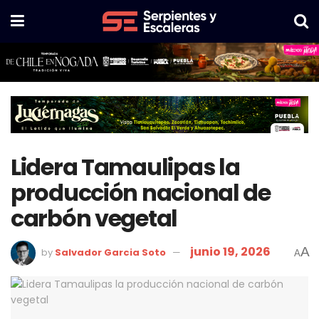
Lidera Tamaulipas la
producción nacional de
carbón vegetal
junio 19, 2026
A
by
Salvador Garcia Soto
A