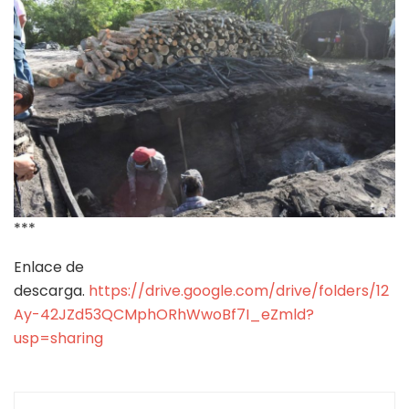
***
Enlace de
descarga.
https://drive.google.com/drive/folders/12
Ay-42JZd53QCMphORhWwoBf7I_eZmld?
usp=sharing