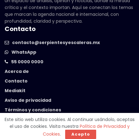
Un espacio de análisis, opinión y noticias, donde la mirada
crítica y el contexto importan. Aquí se conectan los temas
que marcan la agenda nacional e internacional, con
profundidad, claridad y perspectiva.
Contacto
contacto@serpientesyescaleras.mx
WhatsApp
55 0000 0000
Acerca de
Contacto
Mediakit
Aviso de privacidad
Términos y condiciones
Este sitio web utiliza cookies. Al continuar usándolo, aceptas
el uso de cookies. Visita nuestra
Política de Privacidad y
© 2025 Serpientes y Escaleras. Powered by
99 Degrees
.
Cookies
.
Acepto