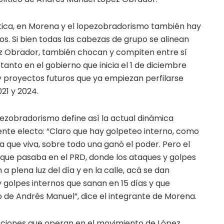
tica, en Morena y el lopezobradorismo también hay
os. Si bien todas las cabezas de grupo se alinean
ez Obrador, también chocan y compiten entre sí
tanto en el gobierno que inicia el 1 de diciembre
 proyectos futuros que ya empiezan perfilarse
21 y 2024.
ezobradorismo define así la actual dinámica
dente electo: “Claro que hay golpeteo interno, como
a que viva, sobre todo una ganó el poder. Pero el
o que pasaba en el PRD, donde los ataques y golpes
 a plena luz del día y en la calle, acá se dan
 golpes internos que sanan en 15 días y que
o de Andrés Manuel”, dice el integrante de Morena.
acciones que operan en el movimiento de López