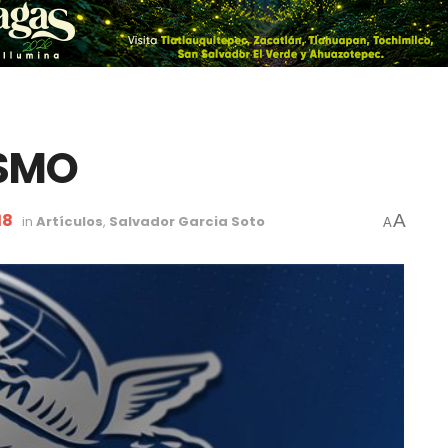
SMO
18
A
in
Artículos
,
Salvador Garcia Soto
A