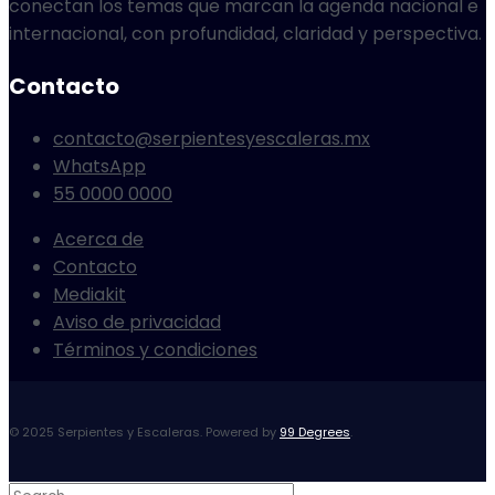
conectan los temas que marcan la agenda nacional e
internacional, con profundidad, claridad y perspectiva.
Contacto
contacto@serpientesyescaleras.mx
WhatsApp
55 0000 0000
Acerca de
Contacto
Mediakit
Aviso de privacidad
Términos y condiciones
© 2025 Serpientes y Escaleras. Powered by
99 Degrees
.