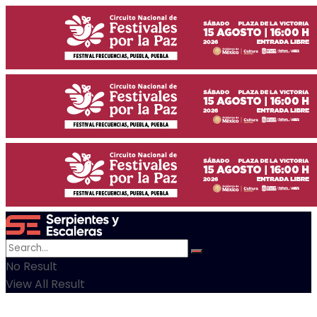
No Result
View All Result