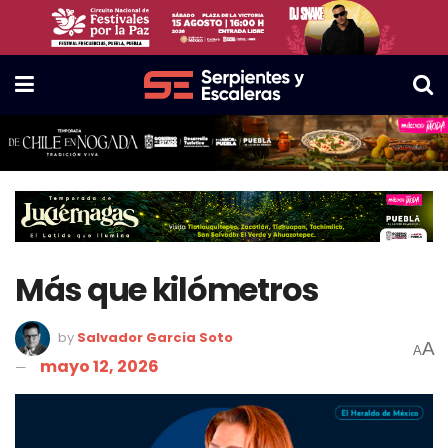
Más que kilómetros
by
Salvador Garcia Soto
A
A
mayo 12, 2026