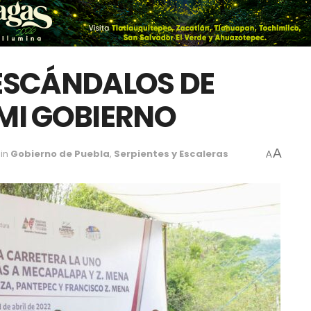
ESCÁNDALOS DE
MI GOBIERNO
A
in
Gobierno de Puebla
,
Serpientes y Escaleras
A