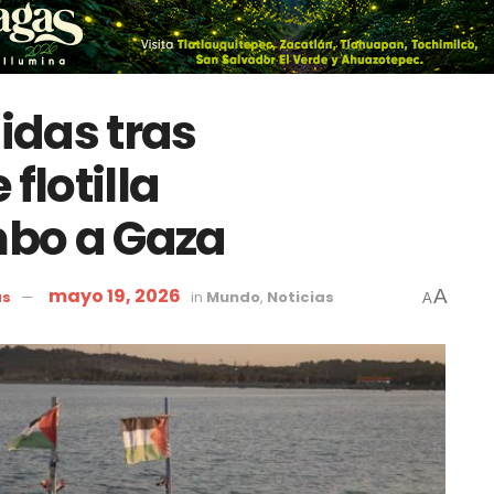
idas tras
flotilla
bo a Gaza
mayo 19, 2026
A
as
in
Mundo
,
Noticias
A