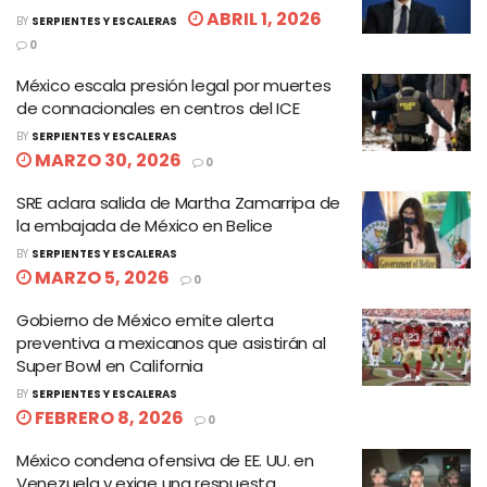
ABRIL 1, 2026
BY
SERPIENTES Y ESCALERAS
0
México escala presión legal por muertes
de connacionales en centros del ICE
BY
SERPIENTES Y ESCALERAS
MARZO 30, 2026
0
SRE aclara salida de Martha Zamarripa de
la embajada de México en Belice
BY
SERPIENTES Y ESCALERAS
MARZO 5, 2026
0
Gobierno de México emite alerta
preventiva a mexicanos que asistirán al
Super Bowl en California
BY
SERPIENTES Y ESCALERAS
FEBRERO 8, 2026
0
México condena ofensiva de EE. UU. en
Venezuela y exige una respuesta