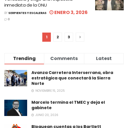
inmediata de la ONU
ENERO 3, 2026
BY
SERPIENTES Y ESCALERAS
0
1
2
3
Trending
Comments
Latest
Avanza Carretera Interserrana, obra
estratégica que conectará la Sierra
Norte
NOVIEMBRE 15, 2025
Marcelo termina el TMEC y deja el
gabinete
JUNIO 20, 2026
Bloquean cuentas a los Bartlett