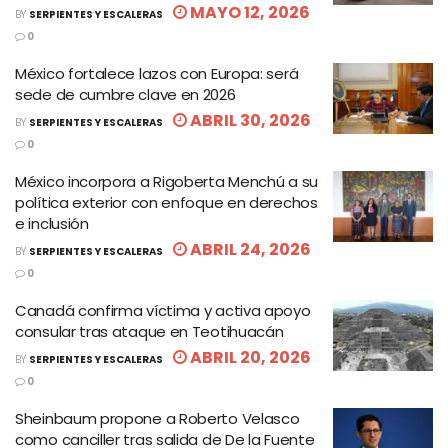
MAYO 12, 2026
BY
SERPIENTES Y ESCALERAS
0
México fortalece lazos con Europa: será
sede de cumbre clave en 2026
ABRIL 30, 2026
BY
SERPIENTES Y ESCALERAS
0
México incorpora a Rigoberta Menchú a su
política exterior con enfoque en derechos
e inclusión
ABRIL 24, 2026
BY
SERPIENTES Y ESCALERAS
0
Canadá confirma víctima y activa apoyo
consular tras ataque en Teotihuacán
ABRIL 20, 2026
BY
SERPIENTES Y ESCALERAS
0
Sheinbaum propone a Roberto Velasco
como canciller tras salida de De la Fuente