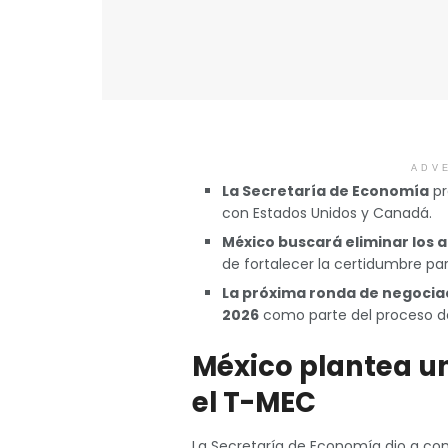
ADV
La Secretaría de Economía
pr
con Estados Unidos y Canadá.
México buscará eliminar los 
de fortalecer la certidumbre para
La próxima ronda de negocia
2026
como parte del proceso de 
México plantea un
el T-MEC
La Secretaría de Economía dio a cono