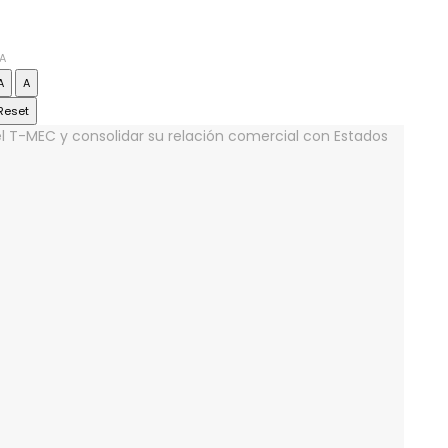
A
A
A
Reset