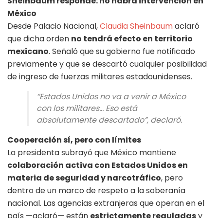
Sheinbaum responde: no habrá intervención en
México
Desde Palacio Nacional,
Claudia Sheinbaum
aclaró
que dicha orden
no tendrá efecto en territorio
mexicano
. Señaló que su gobierno fue notificado
previamente y que se descartó cualquier posibilidad
de ingreso de fuerzas militares estadounidenses.
“Estados Unidos no va a venir a México
con los militares… Eso está
absolutamente descartado”, declaró.
Cooperación sí, pero con límites
La presidenta subrayó que México mantiene
colaboración activa con Estados Unidos en
materia de seguridad y narcotráfico
, pero
dentro de un marco de respeto a la soberanía
nacional. Las agencias extranjeras que operan en el
país —aclaró— están
estrictamente reguladas
y