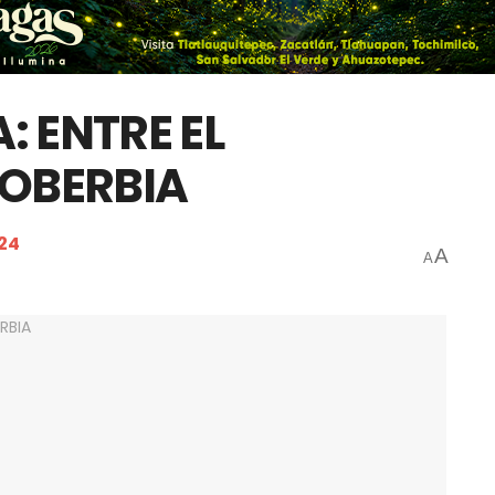
: ENTRE EL
SOBERBIA
024
A
A