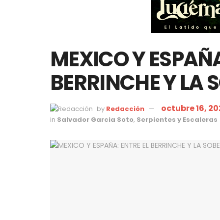
MEXICO Y ESPAÑA
BERRINCHE Y LA 
octubre 16, 2
by
Redacción
in
Salvador Garcia Soto
,
Serpientes y Escaleras