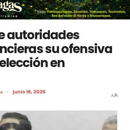
e autoridades
ancieras su ofensiva
 elección en
junio 16, 2026
as
A
A