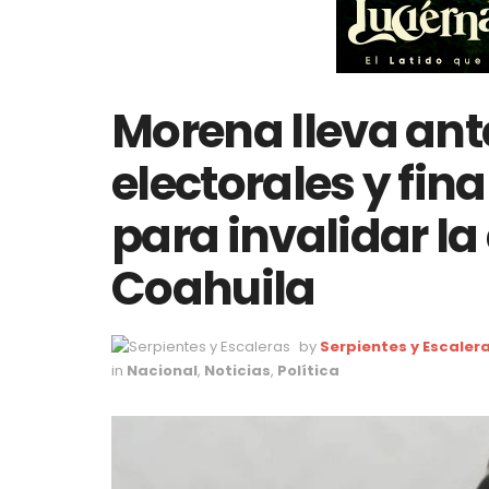
Morena lleva ant
electorales y fin
para invalidar la
Coahuila
by
Serpientes y Escaler
in
Nacional
,
Noticias
,
Política