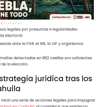
ERTISEMENT
sos legales por presuntas irregularidades
da electoral.
estas ante la FGR, el INE, la UIF y organismos
alías detectadas en 962 casillas son suficientes
l de la elección.
trategia jurídica tras los
ahuila
a
inició una serie de acciones legales para impugnar
slativa en Coahuila
, al considerar que existieron