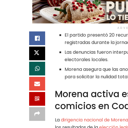
ADV
El partido presentó 20 recur
registradas durante la jorna
Las denuncias fueron interpu
electorales locales.
Morena asegura que las anom
para solicitar la nulidad tota
Morena activa es
comicios en Co
La
dirigencia nacional de Moren
los resultados de la
elección legi