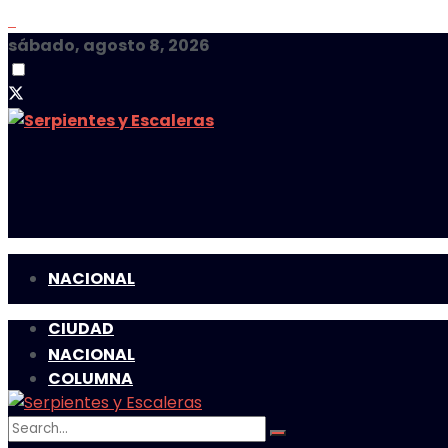
sábado, agosto 8, 2026
NACIONAL
CIUDAD
NACIONAL
COLUMNA
CIUDAD
MULTIMEDIA