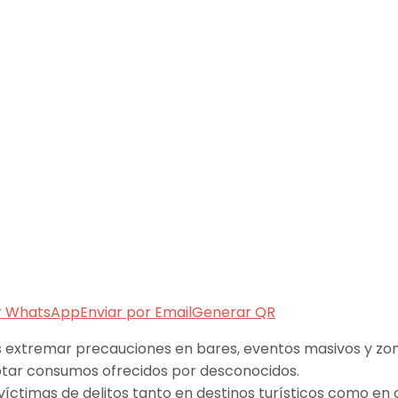
r WhatsApp
Enviar por Email
Generar QR
es extremar precauciones en bares, eventos masivos y zona
ptar consumos ofrecidos por desconocidos.
íctimas de delitos tanto en destinos turísticos como en o