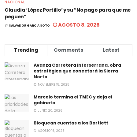
NACIONAL
Claudia ‘López Portillo’ y su “No pago para que me
peguen”
AGOSTO 8, 2026
BY
SALVADOR GARCIA SOTO
Trending
Comments
Latest
Avanza Carretera Interserrana, obra
estratégica que conectará la Sierra
Norte
NOVIEMBRE 15, 2025
Marcelo termina el TMEC y deja el
gabinete
JUNIO 20, 2026
Bloquean cuentas a los Bartlett
AGOSTO 16, 2025