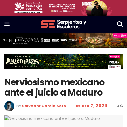
Nerviosismo mexicano
ante el juicio a Maduro
enero 7, 2026
A
by
Salvador Garcia Soto
A