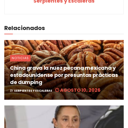
Serpientes y Escaleras
Relacionados
NOTICIAS
China grava la nuez pecana mexicana y
estadounidense por presuntas prácticas
de dumping
AGOSTO 10, 2026
BY
SERPIENTES Y ESCALERAS