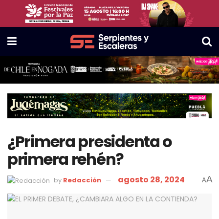
¿Primera presidenta o
primera rehén?
agosto 28, 2024
A
by
Redacción
A