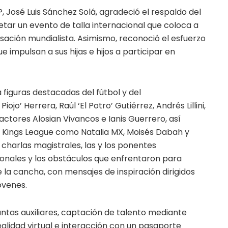
P, José Luis Sánchez Solá, agradeció el respaldo del
tar un evento de talla internacional que coloca a
sación mundialista. Asimismo, reconoció el esfuerzo
 impulsan a sus hijas e hijos a participar en
 figuras destacadas del fútbol y del
ojo’ Herrera, Raúl ‘El Potro’ Gutiérrez, Andrés Lillini,
actores Alosian Vivancos e Ianis Guerrero, así
a Kings League como Natalia MX, Moisés Dabah y
as charlas magistrales, las y los ponentes
onales y los obstáculos que enfrentaron para
 la cancha, con mensajes de inspiración dirigidos
óvenes.
juntas auxiliares, captación de talento mediante
ealidad virtual e interacción con un pasaporte