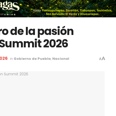
ro de la pasión
 Summit 2026
2026
A
in
Gobierno de Puebla
,
Nacional
A