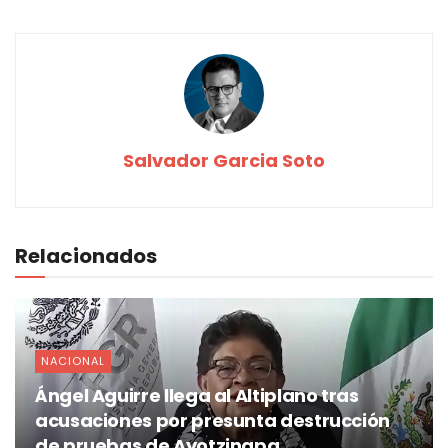
Salvador Garcia Soto
Relacionados
NACIONAL
Ángel Aguirre llega al Altiplano tras
acusaciones por presunta destrucción
de pruebas de Ayotzinapa