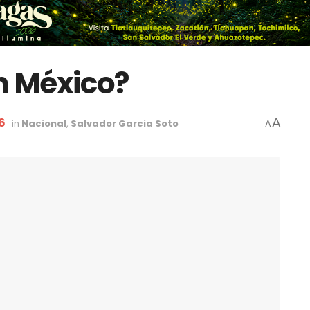
n México?
26
A
in
Nacional
,
Salvador Garcia Soto
A