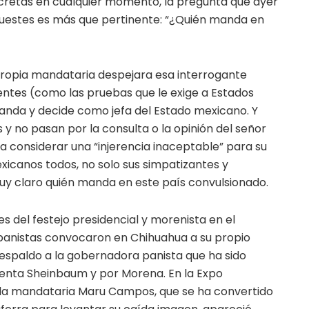
cretas en cualquier momento, la pregunta que ayer
huestes es más que pertinente: “¿Quién manda en
propia mandataria despejara esa interrogante
ntes (como las pruebas que le exige a Estados
manda y decide como jefa del Estado mexicano. Y
 y no pasan por la consulta o la opinión del señor
 considerar una “injerencia inaceptable” para su
exicanos todos, no solo sus simpatizantes y
uy claro quién manda en este país convulsionado.
 del festejo presidencial y morenista en el
panistas convocaron en Chihuahua a su propio
 respaldo a la gobernadora panista que ha sido
denta Sheinbaum y por Morena. En la Expo
l, la mandataria Maru Campos, que se ha convertido