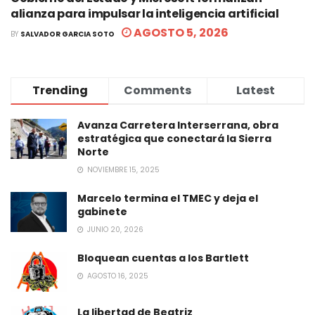
alianza para impulsar la inteligencia artificial
AGOSTO 5, 2026
BY
SALVADOR GARCIA SOTO
Trending
Comments
Latest
Avanza Carretera Interserrana, obra
estratégica que conectará la Sierra
Norte
NOVIEMBRE 15, 2025
Marcelo termina el TMEC y deja el
gabinete
JUNIO 20, 2026
Bloquean cuentas a los Bartlett
AGOSTO 16, 2025
La libertad de Beatriz