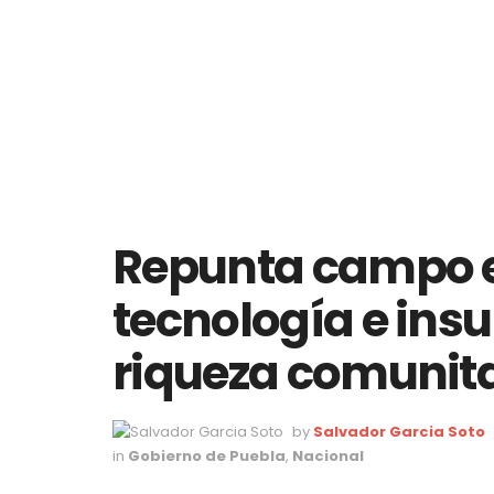
Repunta campo e
tecnología e ins
riqueza comunit
by
Salvador Garcia Soto
in
Gobierno de Puebla
,
Nacional