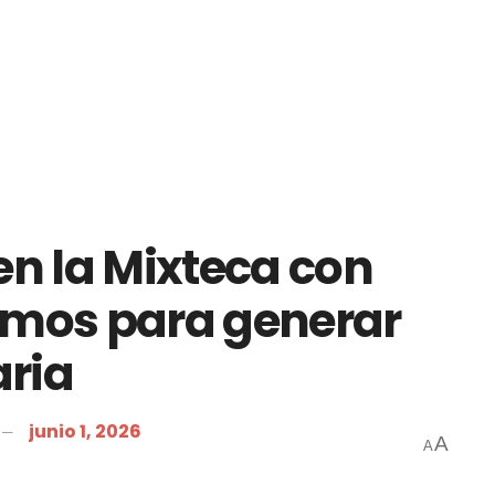
n la Mixteca con
umos para generar
aria
junio 1, 2026
A
A