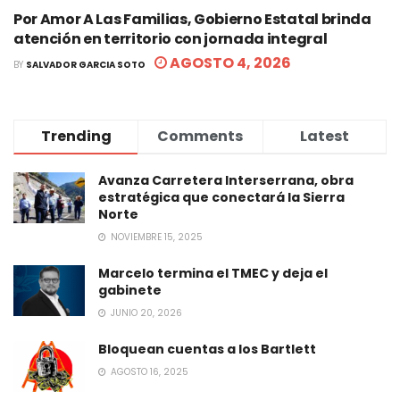
Por Amor A Las Familias, Gobierno Estatal brinda
atención en territorio con jornada integral
AGOSTO 4, 2026
BY
SALVADOR GARCIA SOTO
Trending
Comments
Latest
Avanza Carretera Interserrana, obra
estratégica que conectará la Sierra
Norte
NOVIEMBRE 15, 2025
Marcelo termina el TMEC y deja el
gabinete
JUNIO 20, 2026
Bloquean cuentas a los Bartlett
AGOSTO 16, 2025