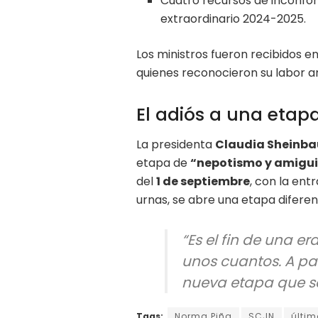
Cuatro recursos de inconfor
extraordinario 2024-2025.
Los ministros fueron recibidos e
quienes reconocieron su labor an
El adiós a una etap
La presidenta
Claudia Sheinb
etapa de
“nepotismo y amigu
del
1 de septiembre
, con la ent
urnas, se abre una etapa diferen
“Es el fin de una e
unos cuantos. A par
nueva etapa que se
Tags:
Norma Piña
SCJN
últim