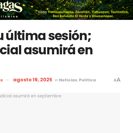
 última sesión;
cial asumirá en
agosto 19, 2025
A
as
in
Noticias
,
Política
A