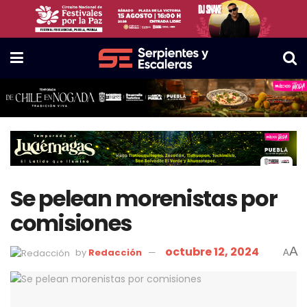
Se pelean morenistas por
comisiones
octubre 12, 2024
A
by
Redacción
A