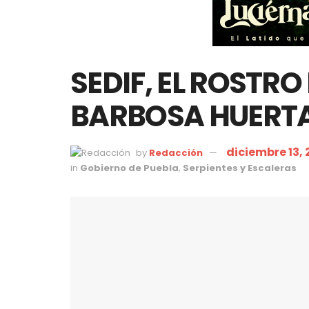
SEDIF, EL ROSTRO
BARBOSA HUERT
diciembre 13, 
by
Redacción
in
Gobierno de Puebla
,
Serpientes y Escaleras