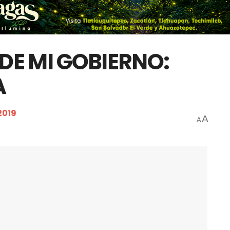
 DE MI GOBIERNO:
A
2019
A
A