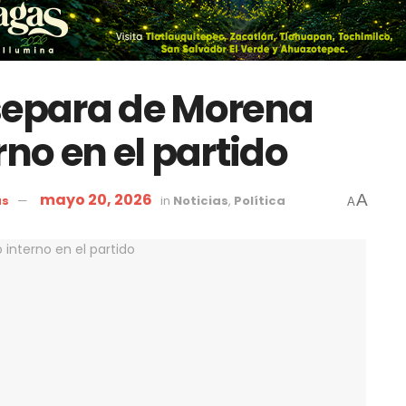
separa de Morena
rno en el partido
mayo 20, 2026
A
as
in
Noticias
,
Política
A