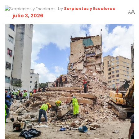
by
Serpientes y Escaleras
A
A
julio 3, 2026